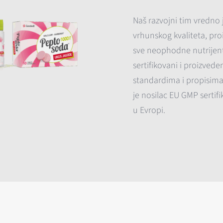
Naš razvojni tim vredno
vrhunskog kvaliteta, pro
sve neophodne nutrijente
sertifikovani i proizve
standardima i propisim
je nosilac EU GMP sertif
u Evropi.