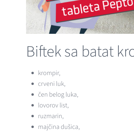
Biftek sa batat 
krompir,
crveni luk,
čen belog luka,
lovorov list,
ruzmarin,
majčina dušica,