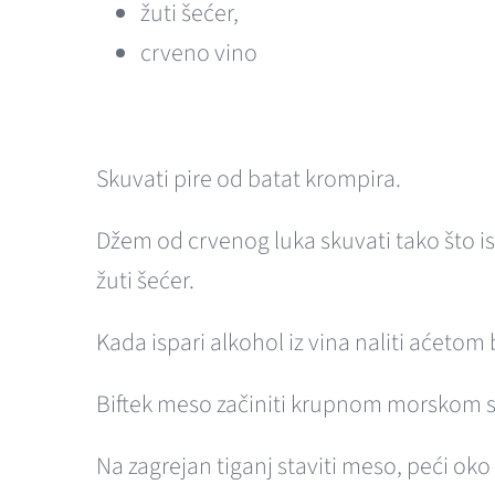
žuti šećer,
crveno vino
Skuvati pire od batat krompira.
Džem od crvenog luka skuvati tako što is
žuti šećer.
Kada ispari alkohol iz vina naliti aćeto
Biftek meso začiniti krupnom morskom s
Na zagrejan tiganj staviti meso, peći oko 