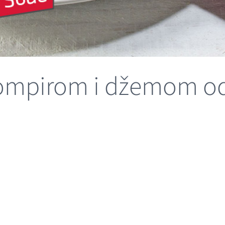
krompirom i džemom o