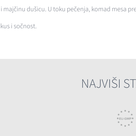
n i majčinu dušicu. U toku pečenja, komad mesa prel
kus i sočnost.
NAJVIŠI S