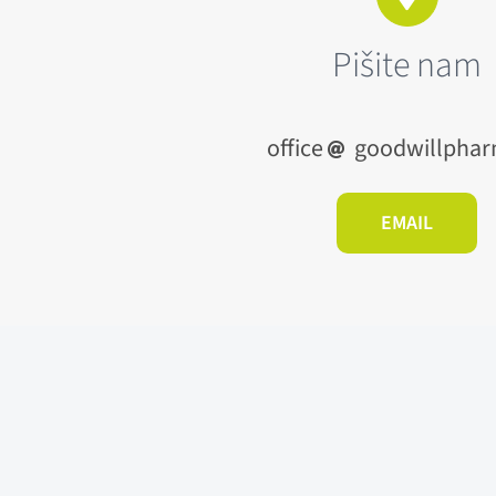
Pišite nam
office
goodwillphar
EMAIL