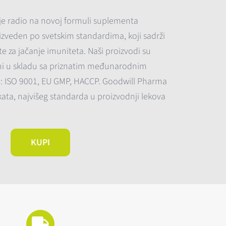
 je radio na novoj formuli suplementa
izveden po svetskim standardima, koji sadrži
 za jačanje imuniteta. Naši proizvodi su
deni u skladu sa priznatim međunarodnim
a: ISO 9001, EU GMP, HACCP. Goodwill Pharma
ikata, najvišeg standarda u proizvodnji lekova
KUPI