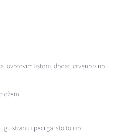
a lovorovim listom, dodati crveno vino i
mo džem.
gu stranu i peći ga isto toliko.