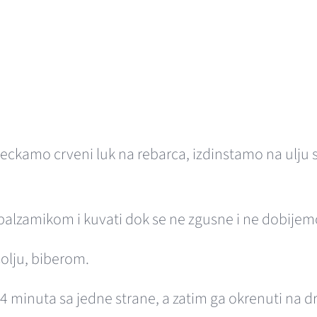
eckamo crveni luk na rebarca, izdinstamo na ulju s
m balzamikom i kuvati dok se ne zgusne i ne dobije
olju, biberom.
4 minuta sa jedne strane, a zatim ga okrenuti na dru