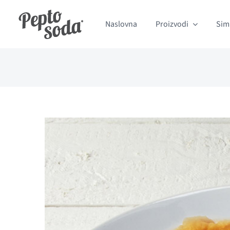
Skip
Naslovna
Proizvodi
Sim
to
content
View
Larger
Image