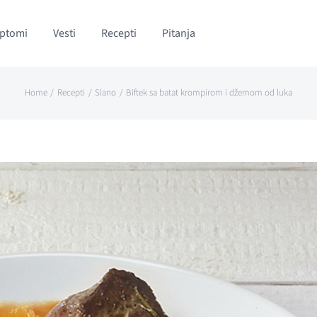
ptomi
Vesti
Recepti
Pitanja
Home
Recepti
Slano
Biftek sa batat krompirom i džemom od luka