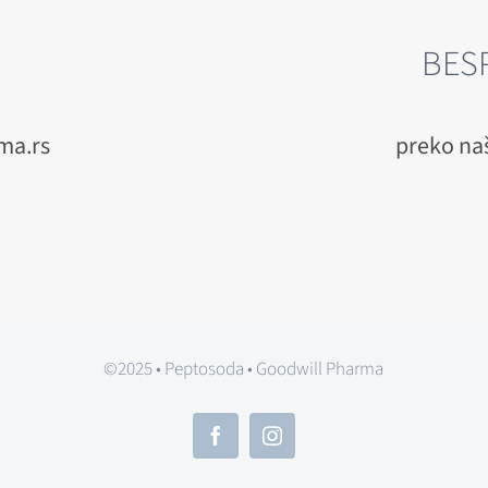
BES
ma.rs
preko na
©2025 • Peptosoda • Goodwill Pharma